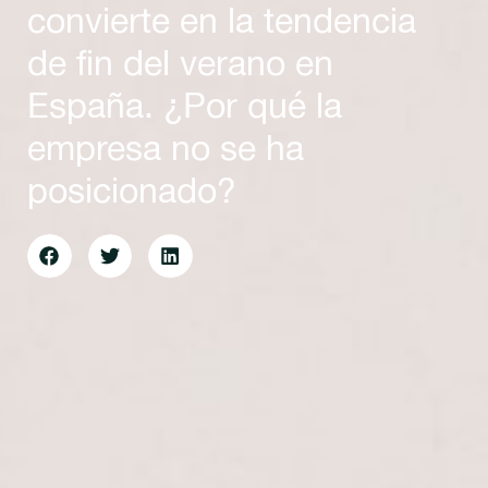
convierte en la tendencia
de fin del verano en
España. ¿Por qué la
empresa no se ha
posicionado?