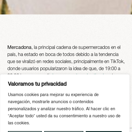
Mercadona
, la principal cadena de supermercados en el
país, ha estado en boca de todos debido a la tendencia
que se viralizó en redes sociales, principalmente en TikTok,
donde usuarios popularizaron la idea de que, de 19:00 a
20:00 horas, se podía
buscar pareja en las tiendas
al
poner una piña de cabeza en el carrito de la compra. Esta
Valoramos tu privacidad
tendencia se popularizó tanto que, actualmente, el
Usamos cookies para mejorar su experiencia de
#mercadona en TikTok, cuenta ya con casi 200k
navegación, mostrarle anuncios o contenidos
publicaciones y se posiciona como uno de los temas
personalizados y analizar nuestro tráfico. Al hacer clic en
favoritos de moda para el fin del verano a nivel nacional.
“Aceptar todo” usted da su consentimiento a nuestro uso de
Por su parte, Mercadona no se ha posicionado
las cookies.
oficialmente ni ha realizado un solo comentario respecto a