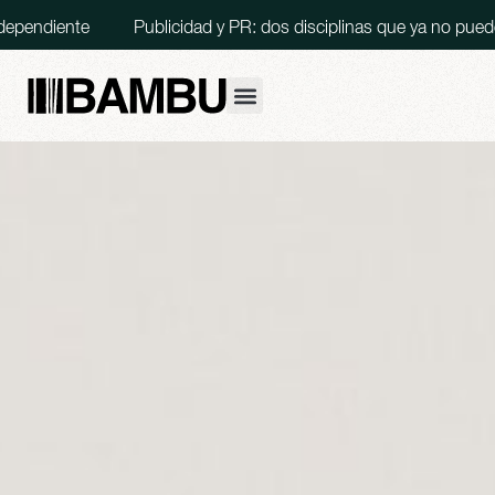
endiente
Publicidad y PR: dos disciplinas que ya no pueden 